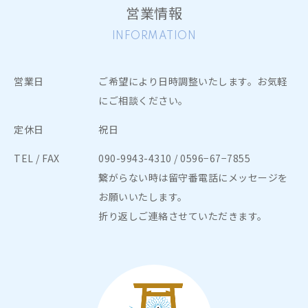
営業情報
軽減、治療時の副作用の軽減、QOLの向上、不安、スト
レス、気分や抑うつ症状の改善、睡眠の質の向上などを
INFORMATION
目指しおこなっていきます。
体調が良くなったからと言って、自己判断で治療や診察
営業日
ご希望により日時調整いたします。お気軽
を中断することのないようお願いします。
にご相談ください。
7. 初めてレッスンにご参加される際には、同意書・問診
定休日
祝日
票に事前にご記入いただきます。レッスン前にお身体の
具合を確認させていただきますので、15分ほど前にはお
TEL / FAX
090-9943-4310
/ 0596−67−7855
越しください。
繋がらない時は留守番電話にメッセージを
お願いいたします。
8. 18歳未満（未成年）の方のご入会にあたっては保護者
折り返しご連絡させていただきます。
の承諾書が必要となります。
9. ご本人様が発熱がある場合、そして同等の症状を同居
家族が発症している場合はレッスンへはご参加いただけ
ません。