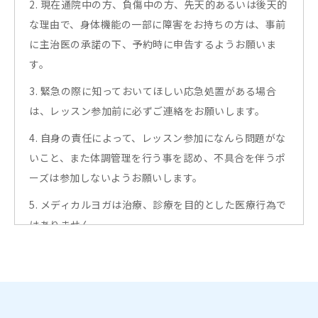
2. 現在通院中の方、負傷中の方、先天的あるいは後天的
な理由で、身体機能の一部に障害をお持ちの方は、事前
に主治医の承諾の下、予約時に申告するようお願いま
す。
3. 緊急の際に知っておいてほしい応急処置がある場合
は、レッスン参加前に必ずご連絡をお願いします。
4. 自身の責任によって、レッスン参加になんら問題がな
いこと、また体調管理を行う事を認め、不具合を伴うポ
ーズは参加しないようお願いします。
5. メディカルヨガは治療、診療を目的とした医療行為で
はありません。
心身ともに健康を得る効果を「期待できるもの」であり
「個人差がある」ことを理解し、疾患・負傷・疾病など
の治療を目的に参加しない様お願いします。
6. メディカルヨガはあくまでも、疾患による自覚症状の