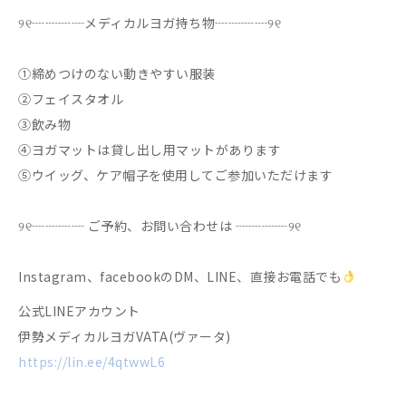
୨୧┈┈┈┈メディカルヨガ持ち物┈┈┈┈୨୧
①締めつけのない動きやすい服装
②フェイスタオル
③飲み物
④ヨガマットは貸し出し用マットがあります
⑤ウイッグ、ケア帽子を使用してご参加いただけます
୨୧┈┈┈┈ ご予約、お問い合わせは ┈┈┈┈୨୧
Instagram、facebookのDM、LINE、直接お電話でも
公式LINEアカウント
伊勢メディカルヨガVATA(ヴァータ)
https://lin.ee/4qtwwL6