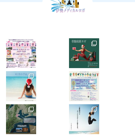
10. レッスン中、少しでも体調の変化に気づいた場合
は、直ちにスタッフに申し出てレッスンを中止していた
だくようお願いします。
11. 万一、レッスン中に負傷・疾病などが発生し、後遺
症が発生した場合、死亡した場合、流産した場合につい
ても、自ら責任を負うことを承諾し、その原因のいかん
に関わらず、関係者に対する一切の責任を負いかねま
す。
12. 万一、レッスン中に負傷・疾病などが発生した場
合、医師および関係者が応急処置を施すことに承諾し、
その応急処置の結果に異議を唱えない様お願いします。
13. 私物の破損、紛失や盗難などに関しても自ら責任を
負う様お願いします。
14. 施設利用にあたり器物の破壊や損失した場合は自身
で責任を負うようお願いします。