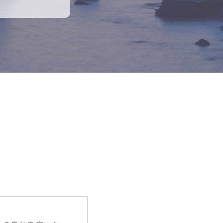
合があります
ません。
報の取扱い基準や
どは、予告なく
示することによ
）の著作権は、