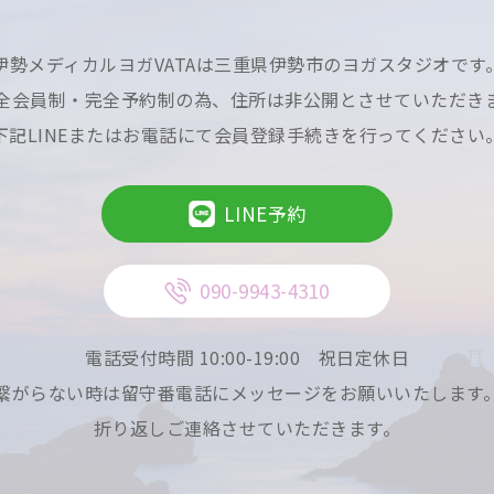
からお預かりした個人情報について正当な事由のある場合を除き第三
伊勢メディカルヨガVATAは三重県伊勢市のヨガスタジオです
は提供することは一切ありません。但し、法律に基づき開示しなけれ
全会員制・完全予約制の為、住所は非公開とさせていただき
ございません。
下記LINEまたはお電話にて会員登録手続きを行ってください
グ解析
LINE予約
アクセスログ解析によりアクセスされたお客様のドメイン名、IPアド
日時等を集積し、統計分析等を行なっております。この解析は当サイ
090-9943-4310
だくとともに、それ以外の目的での一切の使用は行ないません。又、
個人情報と同様に厳重な情報管理を行なっております。
電話受付時間 10:00-19:00
祝日定休日
繋がらない時は留守番電話にメッセージをお願いいたします
折り返しご連絡させていただきます。
イトで提供する各種情報の正確性につきましては万全を期しておりま