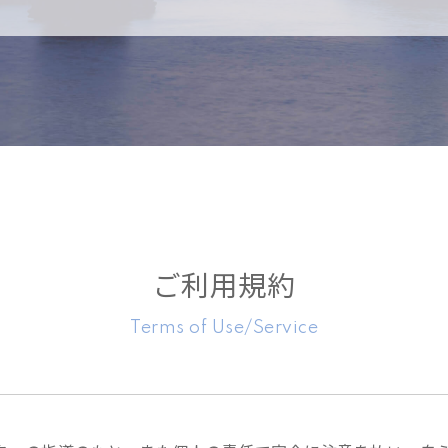
場合があります。各種情報は、予告なしに変更、または更新される場
更・更新により生じた損害に関しては、当社はいかなる保証も行ない
bサイトからリンクされている当社以外のWebサイトにおける個人情
、当社は一切責任を負いません。当サイトに掲載された情報価格帯な
される場合があります。予めご了承ください。
につきましては、お客様の責任において行われるものといたします。
トポリシーの変更、改訂等があった場合には、速やかに当サイトに掲
能な状態で公開します。
ご利用規約
載内容について
Terms of Use/Service
ンテンツ（表示・記載しているデザイン、写真、画像、文字情報など
制作者に帰属いたしますため、無断使用転用を禁止します。