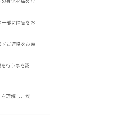
らの身体を痛めな
の一部に障害をお
必ずご連絡をお願
理を行う事を認
とを理解し、疾
の軽減、QOLの
指しおこなってい