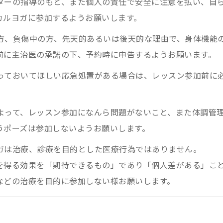
ラクターの指導のもと、また個人の責任で安全に注意を払い、自
カルヨガに参加するようお願いします。
中の方、負傷中の方、先天的あるいは後天的な理由で、身体機能
前に主治医の承諾の下、予約時に申告するようお願います。
に知っておいてほしい応急処置がある場合は、レッスン参加前に
任によって、レッスン参加になんら問題がないこと、また体調管
うポーズは参加しないようお願いします。
ヨガは治療、診療を目的とした医療行為ではありません。
を得る効果を「期待できるもの」であり「個人差がある」こ
などの治療を目的に参加しない様お願いします。
ヨガはあくまでも、疾患による自覚症状の軽減、治療時の副作用
トレス、気分や抑うつ症状の改善、睡眠の質の向上などを目