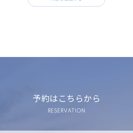
人に関する情報でありその情報に含まれる氏名・住所・生年月日・電
・その他の記述事項等によりその個人を識別できるものをいいます。
利用
は、原則として同意を得た範囲内で行ないます。また収集目的以外の
な範囲内でのみ利用させていただきます。
管理
予約はこちらから
においてお客様の個人情報を取扱う管理責任者を配置することによっ
の漏洩、流用、改ざん等の確実な防止及び保護を行ないます。
RESERVATION
または提供