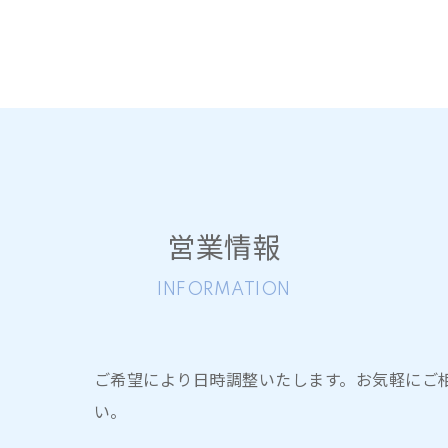
たからと言って、自己判断で治療や診察を中断することのな
ッスンにご参加される際には、同意書・問診票に事前にご記入い
の具合を確認させていただきますので、15分ほど前にはお越
（未成年）の方のご入会にあたっては保護者の承諾書が必要とな
営業情報
が発熱がある場合、そして同等の症状を同居家族が発症している
けません。
INFORMATION
ン中、少しでも体調の変化に気づいた場合は、直ちにスタッフに
だくようお願いします。
ご希望により日時調整いたします。お気軽にご
レッスン中に負傷・疾病などが発生し、後遺症が発生した場合、
い。
いても、自ら責任を負うことを承諾し、その原因のいかんに