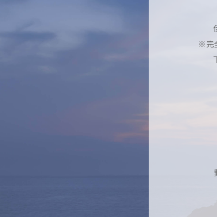
当社は、お客様
意なく開示また
※完
はその限りでは
アクセスロ
当サイトでは、
種類、アクセス
針とさせていた
につきましても
免責事項
当社のWebサ