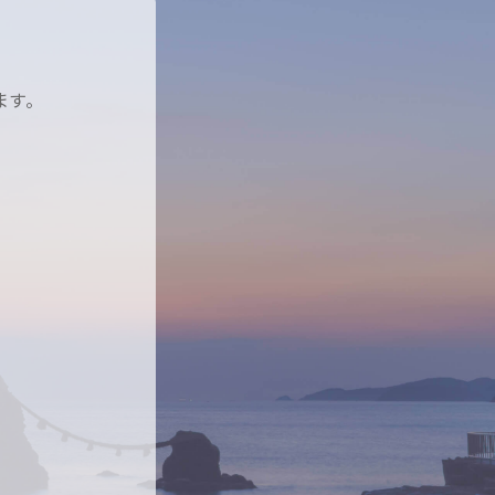
者へお客様の同
。
ばならない場合
ます。
。
レス、ブラウザ
トの運営上の指
その解析データ
。
すが、不正確な記