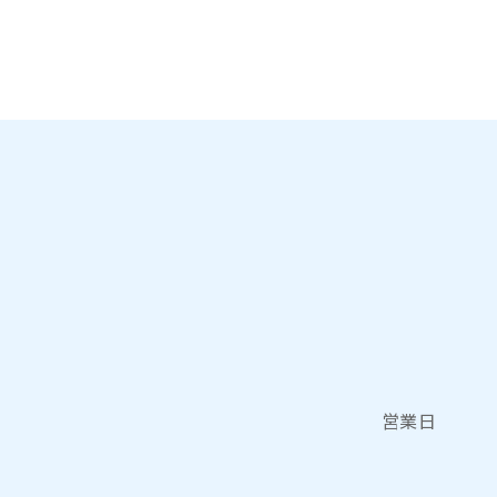
きます。
体調が良くなっ
す。
7. 初めてレ
スン前にお身体
8. 18歳未満
9. ご本人様
はご参加いただ
10. レッス
を中止していた
営業日
11. 万一、
産した場合につ