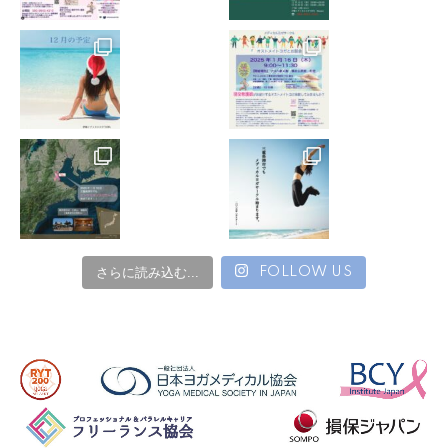
す。
12. 万一、レッスン中に負傷・疾病などが発生した場
合、医師および関係者が応急処置を施すことに承諾し、
その応急処置の結果に異議を唱えない様お願いします。
13. 私物の破損、紛失や盗難などに関しても自ら責任を
負う様お願いします。
14. 施設利用にあたり器物の破壊や損失した場合は自身
で責任を負うようお願いします。
15. レッスン内での他の参加者とのトラブルに関する責
さらに読み込む...
FOLLOW US
任は負いかねます。
16. レッスンの開催について、インストラクターや家族
の病気、諸事情により当日であってもレッスンが急遽休
講となることがあります。
その様な場合はできるだけ早めにご連絡するよう努め、
事前徴収分のレッスン代金については後日返金いたしま