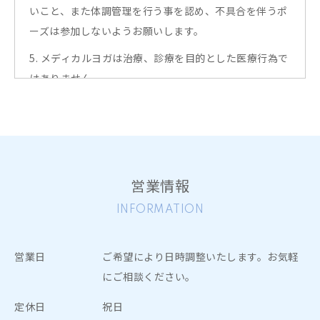
いこと、また体調管理を行う事を認め、不具合を伴うポ
ーズは参加しないようお願いします。
5. メディカルヨガは治療、診療を目的とした医療行為で
はありません。
心身ともに健康を得る効果を「期待できるもの」であり
「個人差がある」ことを理解し、疾患・負傷・疾病など
の治療を目的に参加しない様お願いします。
6. メディカルヨガはあくまでも、疾患による自覚症状の
営業情報
軽減、治療時の副作用の軽減、QOLの向上、不安、スト
レス、気分や抑うつ症状の改善、睡眠の質の向上などを
INFORMATION
目指しおこなっていきます。
体調が良くなったからと言って、自己判断で治療や診察
営業日
ご希望により日時調整いたします。お気軽
を中断することのないようお願いします。
にご相談ください。
7. 初めてレッスンにご参加される際には、同意書・問診
定休日
祝日
票に事前にご記入いただきます。レッスン前にお身体の