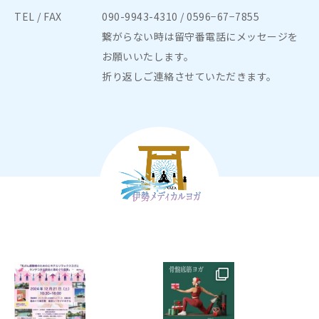
具合を確認させていただきますので、15分ほど前にはお
TEL / FAX
090-9943-4310
/ 0596−67−7855
越しください。
繋がらない時は留守番電話にメッセージを
お願いいたします。
8. 18歳未満（未成年）の方のご入会にあたっては保護者
折り返しご連絡させていただきます。
の承諾書が必要となります。
9. ご本人様が発熱がある場合、そして同等の症状を同居
家族が発症している場合はレッスンへはご参加いただけ
ません。
10. レッスン中、少しでも体調の変化に気づいた場合
は、直ちにスタッフに申し出てレッスンを中止していた
だくようお願いします。
11. 万一、レッスン中に負傷・疾病などが発生し、後遺
症が発生した場合、死亡した場合、流産した場合につい
ても、自ら責任を負うことを承諾し、その原因のいかん
に関わらず、関係者に対する一切の責任を負いかねま