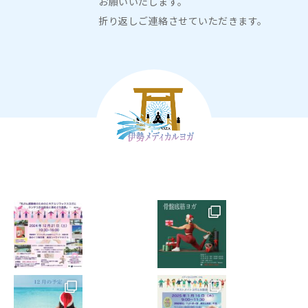
お願いいたします。
8. 18歳未満（未成年）の方のご入会にあたっては保護者
折り返しご連絡させていただきます。
の承諾書が必要となります。
9. ご本人様が発熱がある場合、そして同等の症状を同居
家族が発症している場合はレッスンへはご参加いただけ
ません。
10. レッスン中、少しでも体調の変化に気づいた場合
は、直ちにスタッフに申し出てレッスンを中止していた
だくようお願いします。
11. 万一、レッスン中に負傷・疾病などが発生し、後遺
症が発生した場合、死亡した場合、流産した場合につい
ても、自ら責任を負うことを承諾し、その原因のいかん
に関わらず、関係者に対する一切の責任を負いかねま
す。
12. 万一、レッスン中に負傷・疾病などが発生した場
合、医師および関係者が応急処置を施すことに承諾し、