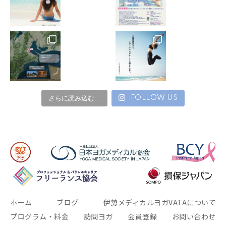
その応急処置の結果に異議を唱えない様お願いします。
13. 私物の破損、紛失や盗難などに関しても自ら責任を
負う様お願いします。
14. 施設利用にあたり器物の破壊や損失した場合は自身
で責任を負うようお願いします。
15. レッスン内での他の参加者とのトラブルに関する責
さらに読み込む...
FOLLOW US
任は負いかねます。
16. レッスンの開催について、インストラクターや家族
の病気、諸事情により当日であってもレッスンが急遽休
講となることがあります。
その様な場合はできるだけ早めにご連絡するよう努め、
事前徴収分のレッスン代金については後日返金いたしま
す。
ホーム
ブログ
伊勢メディカルヨガVATAについて
プログラム・料金
訪問ヨガ
会員登録
お問い合わせ
【警報発令時の対応について】