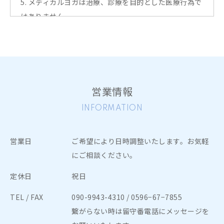
5. メディカルヨガは治療、診療を目的とした医療行為で
はありません。
心身ともに健康を得る効果を「期待できるもの」であり
「個人差がある」ことを理解し、疾患・負傷・疾病など
の治療を目的に参加しない様お願いします。
6. メディカルヨガはあくまでも、疾患による自覚症状の
営業情報
軽減、治療時の副作用の軽減、QOLの向上、不安、スト
レス、気分や抑うつ症状の改善、睡眠の質の向上などを
INFORMATION
目指しおこなっていきます。
体調が良くなったからと言って、自己判断で治療や診察
営業日
ご希望により日時調整いたします。お気軽
を中断することのないようお願いします。
にご相談ください。
7. 初めてレッスンにご参加される際には、同意書・問診
定休日
祝日
票に事前にご記入いただきます。レッスン前にお身体の
具合を確認させていただきますので、15分ほど前にはお
TEL / FAX
090-9943-4310
/ 0596−67−7855
越しください。
繋がらない時は留守番電話にメッセージを