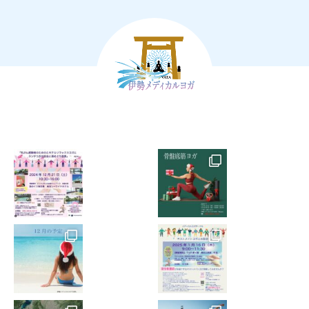
家族が発症している場合はレッスンへはご参加いただけ
ません。
10. レッスン中、少しでも体調の変化に気づいた場合
は、直ちにスタッフに申し出てレッスンを中止していた
だくようお願いします。
11. 万一、レッスン中に負傷・疾病などが発生し、後遺
症が発生した場合、死亡した場合、流産した場合につい
ても、自ら責任を負うことを承諾し、その原因のいかん
に関わらず、関係者に対する一切の責任を負いかねま
す。
12. 万一、レッスン中に負傷・疾病などが発生した場
合、医師および関係者が応急処置を施すことに承諾し、
その応急処置の結果に異議を唱えない様お願いします。
13. 私物の破損、紛失や盗難などに関しても自ら責任を