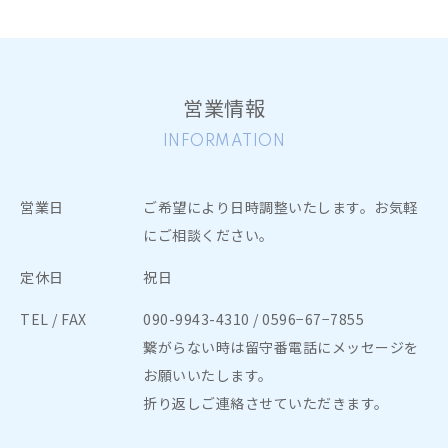
「個人差がある」ことを理解し、疾患・負傷・疾病など
の治療を目的に参加しない様お願いします。
6. メディカルヨガはあくまでも、疾患による自覚症状の
営業情報
軽減、治療時の副作用の軽減、QOLの向上、不安、スト
レス、気分や抑うつ症状の改善、睡眠の質の向上などを
INFORMATION
目指しおこなっていきます。
体調が良くなったからと言って、自己判断で治療や診察
営業日
ご希望により日時調整いたします。お気軽
を中断することのないようお願いします。
にご相談ください。
7. 初めてレッスンにご参加される際には、同意書・問診
定休日
祝日
票に事前にご記入いただきます。レッスン前にお身体の
具合を確認させていただきますので、15分ほど前にはお
TEL / FAX
090-9943-4310
/ 0596−67−7855
越しください。
繋がらない時は留守番電話にメッセージを
お願いいたします。
8. 18歳未満（未成年）の方のご入会にあたっては保護者
折り返しご連絡させていただきます。
の承諾書が必要となります。
9. ご本人様が発熱がある場合、そして同等の症状を同居