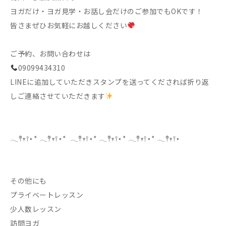
ヨガだけ・ヨガ見学・お話し会だけのご参加でもOKです！
皆さまぜひお気軽にお越しください
ご予約、お問い合わせは
09099434310
LINEに追加していただきスタンプを送ってくだされば折り返
しご連絡させていただきます
𓂃𖤥𖥧𖥣⋆* 𓂃𖤥𖥧𖥣⋆* 𓂃𖤥𖥧𖥣⋆* 𓂃𖤥𖥧𖥣⋆* 𓂃𖤥𖥧𖥣⋆* 𓂃𖤥𖥧𖥣⋆
その他にも
プライベートレッスン
少人数レッスン
訪問ヨガ