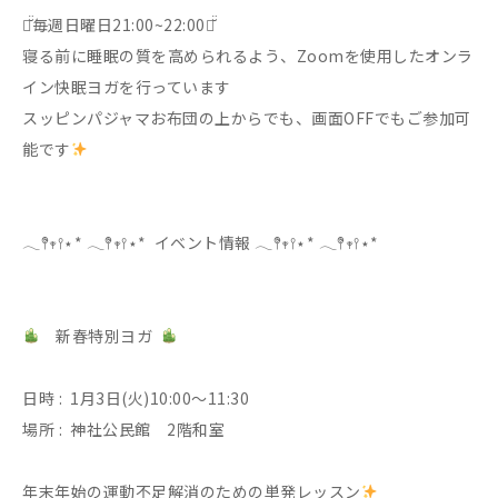
♡̆̈毎週日曜日21:00~22:00♡̆̈
寝る前に睡眠の質を高められるよう、Zoomを使用したオンラ
イン快眠ヨガを行っています
スッピンパジャマお布団の上からでも、画面OFFでもご参加可
能です
𓂃𖤥𖥧𖥣⋆* 𓂃𖤥𖥧𖥣⋆* イベント情報 𓂃𖤥𖥧𖥣⋆* 𓂃𖤥𖥧𖥣⋆*
新春特別ヨガ
日時 : 1月3日(火)10:00〜11:30
場所 : 神社公民館 2階和室
年末年始の運動不足解消のための単発レッスン