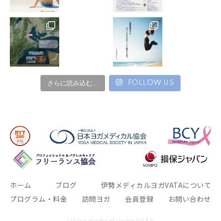
13. 私物の破損、紛失や盗難などに関しても自ら責任を
負う様お願いします。
14. 施設利用にあたり器物の破壊や損失した場合は自身
で責任を負うようお願いします。
15. レッスン内での他の参加者とのトラブルに関する責
さらに読み込む...
FOLLOW US
任は負いかねます。
16. レッスンの開催について、インストラクターや家族
の病気、諸事情により当日であってもレッスンが急遽休
講となることがあります。
その様な場合はできるだけ早めにご連絡するよう努め、
事前徴収分のレッスン代金については後日返金いたしま
す。
ホーム
ブログ
伊勢メディカルヨガVATAについて
プログラム・料金
訪問ヨガ
会員登録
お問い合わせ
【警報発令時の対応について】
・レッスン開始2時間前に暴風警報が発令されている場