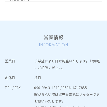
はありません。
心身ともに健康を得る効果を「期待できるもの」であり
「個人差がある」ことを理解し、疾患・負傷・疾病など
の治療を目的に参加しない様お願いします。
6. メディカルヨガはあくまでも、疾患による自覚症状の
営業情報
軽減、治療時の副作用の軽減、QOLの向上、不安、スト
レス、気分や抑うつ症状の改善、睡眠の質の向上などを
INFORMATION
目指しおこなっていきます。
体調が良くなったからと言って、自己判断で治療や診察
営業日
ご希望により日時調整いたします。お気軽
を中断することのないようお願いします。
にご相談ください。
7. 初めてレッスンにご参加される際には、同意書・問診
定休日
祝日
票に事前にご記入いただきます。レッスン前にお身体の
具合を確認させていただきますので、15分ほど前にはお
TEL / FAX
090-9943-4310
/ 0596−67−7855
越しください。
繋がらない時は留守番電話にメッセージを
お願いいたします。
8. 18歳未満（未成年）の方のご入会にあたっては保護者