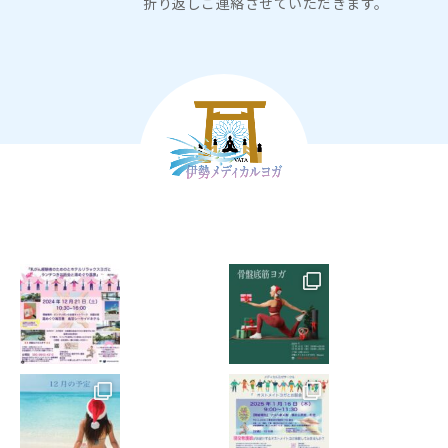
折り返しご連絡させていただきます。
の承諾書が必要となります。
9. ご本人様が発熱がある場合、そして同等の症状を同居
家族が発症している場合はレッスンへはご参加いただけ
ません。
10. レッスン中、少しでも体調の変化に気づいた場合
は、直ちにスタッフに申し出てレッスンを中止していた
だくようお願いします。
11. 万一、レッスン中に負傷・疾病などが発生し、後遺
症が発生した場合、死亡した場合、流産した場合につい
ても、自ら責任を負うことを承諾し、その原因のいかん
に関わらず、関係者に対する一切の責任を負いかねま
す。
12. 万一、レッスン中に負傷・疾病などが発生した場
合、医師および関係者が応急処置を施すことに承諾し、
その応急処置の結果に異議を唱えない様お願いします。